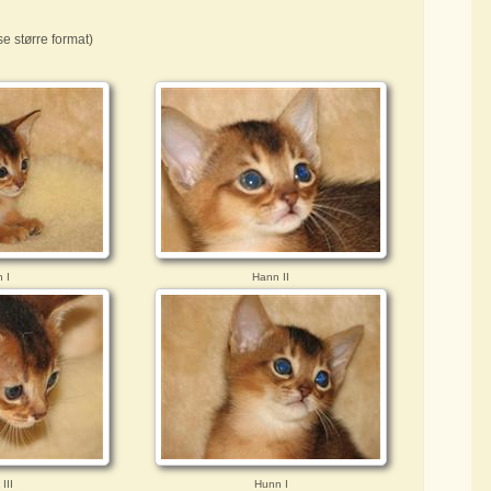
e større format)
 I
Hann II
III
Hunn I