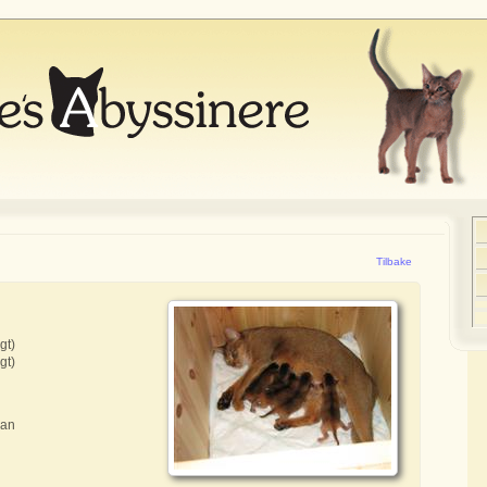
Tilbake
gt)
gt)
ean