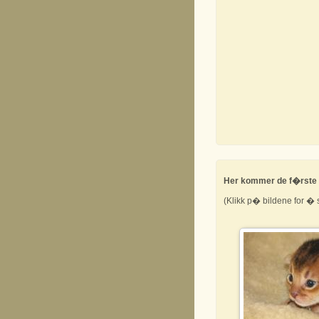
Her kommer de f�rste b
(Klikk p� bildene for � s