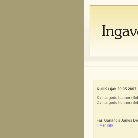
Kull K f�dt 29.05.2007
3 viltfargede hanner (Sol
2 viltfargede hunner (Sol
Far: Garland's James D
:: Mer info