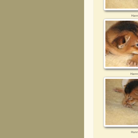
Hann
Hann 
Hunn