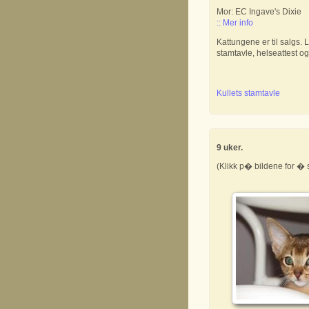
Mor: EC Ingave's Dixie
:: Mer info
Kattungene er til salgs.
stamtavle, helseattest og
Kullets stamtavle
9 uker.
(Klikk p� bildene for � s