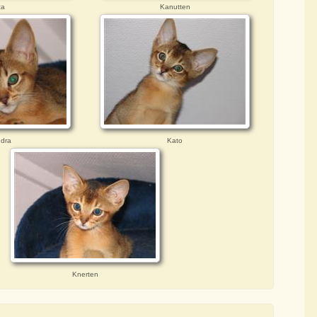
za
Kanutten
dra
Kato
Knerten