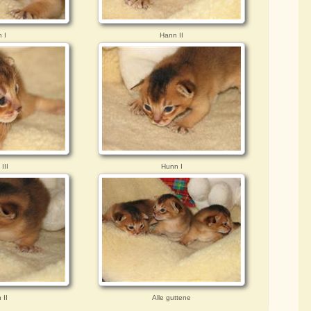
 I
Hann II
III
Hunn I
 II
Alle guttene