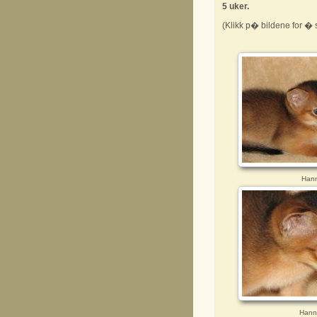
5 uker.
(Klikk p� bildene for � s
Hann
Hann 