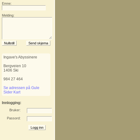
Emne:
Melding:
Ingave's Abyssinere
Bergveien 10
1406
Ski
984 27 464
Se adressen på Gule
Sider Kart
Innlogging:
Bruker:
Passord: